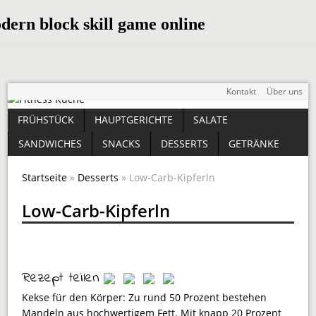
Kontakt
Über uns
FRÜHSTÜCK
HAUPTGERICHTE
SALATE
SANDWICHES
SNACKS
DESSERTS
GETRÄNKE
Startseite
»
Desserts
» Low-Carb-Kipferln
Low-Carb-Kipferln
Rezept teilen
Kekse für den Körper: Zu rund 50 Prozent bestehen
Mandeln aus hochwertigem Fett. Mit knapp 20 Prozent