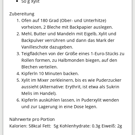
50 g Xylit
Zubereitung
Ofen auf 180 Grad (Ober- und Unterhitze)
vorheizen, 2 Bleche mit Backpapier auslegen.
Mehl, Butter und Mandeln mit Eigelb, Xylit und
Backpulver verrühren und dann das Mark der
Vanilleschote dazugeben.
Teigflädchen von der Größe eines 1-Euro-Stücks zu
Rollen formen, zu Halbmonden biegen, auf den
Blechen verteilen.
Kipferln 10 Minuten backen.
Xylit im Mixer zerkleinern, bis es wie Puderzucker
aussieht (Alternative: Erythrit, ist etwa als Sukrin
Melis im Handel).
Kipferln auskühlen lassen, in Puderxylit wenden
und zur Lagerung in eine Dose legen.
Nährwerte pro Portion
Kalorien:
58kcal
Fett:
5g
Kohlenhydrate:
0.3g
Eiweiß:
2g