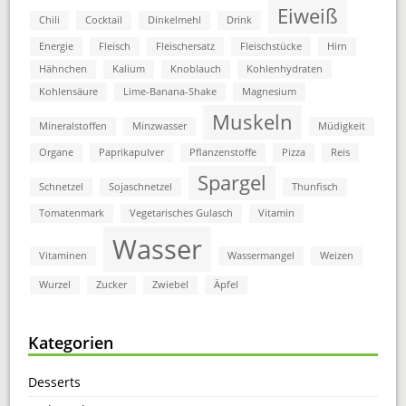
Eiweiß
Chili
Cocktail
Dinkelmehl
Drink
Energie
Fleisch
Fleischersatz
Fleischstücke
Hirn
Hähnchen
Kalium
Knoblauch
Kohlenhydraten
Kohlensäure
Lime-Banana-Shake
Magnesium
Muskeln
Mineralstoffen
Minzwasser
Müdigkeit
Organe
Paprikapulver
Pflanzenstoffe
Pizza
Reis
Spargel
Schnetzel
Sojaschnetzel
Thunfisch
Tomatenmark
Vegetarisches Gulasch
Vitamin
Wasser
Vitaminen
Wassermangel
Weizen
Wurzel
Zucker
Zwiebel
Äpfel
Kategorien
Desserts