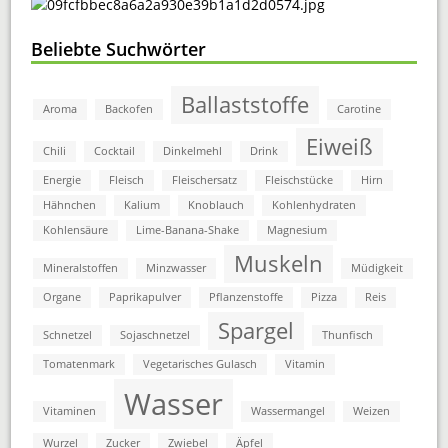
Beliebte Suchwörter
Ballaststoffe
Aroma
Backofen
Carotine
Eiweiß
Chili
Cocktail
Dinkelmehl
Drink
Energie
Fleisch
Fleischersatz
Fleischstücke
Hirn
Hähnchen
Kalium
Knoblauch
Kohlenhydraten
Kohlensäure
Lime-Banana-Shake
Magnesium
Muskeln
Mineralstoffen
Minzwasser
Müdigkeit
Organe
Paprikapulver
Pflanzenstoffe
Pizza
Reis
Spargel
Schnetzel
Sojaschnetzel
Thunfisch
Tomatenmark
Vegetarisches Gulasch
Vitamin
Wasser
Vitaminen
Wassermangel
Weizen
Wurzel
Zucker
Zwiebel
Äpfel