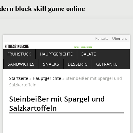
Kontakt
Über uns
FRÜHSTÜCK
HAUPTGERICHTE
SALATE
SANDWICHES
SNACKS
DESSERTS
GETRÄNKE
Startseite
»
Hauptgerichte
» Steinbeißer mit Spargel und
Salzkartoffeln
Steinbeißer mit Spargel und
Salzkartoffeln