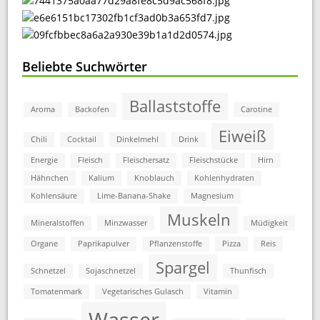
Beliebte Suchwörter
Ballaststoffe
Aroma
Backofen
Carotine
Eiweiß
Chili
Cocktail
Dinkelmehl
Drink
Energie
Fleisch
Fleischersatz
Fleischstücke
Hirn
Hähnchen
Kalium
Knoblauch
Kohlenhydraten
Kohlensäure
Lime-Banana-Shake
Magnesium
Muskeln
Mineralstoffen
Minzwasser
Müdigkeit
Organe
Paprikapulver
Pflanzenstoffe
Pizza
Reis
Spargel
Schnetzel
Sojaschnetzel
Thunfisch
Tomatenmark
Vegetarisches Gulasch
Vitamin
Wasser