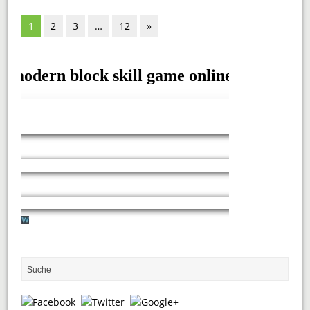
1
2
3
…
12
»