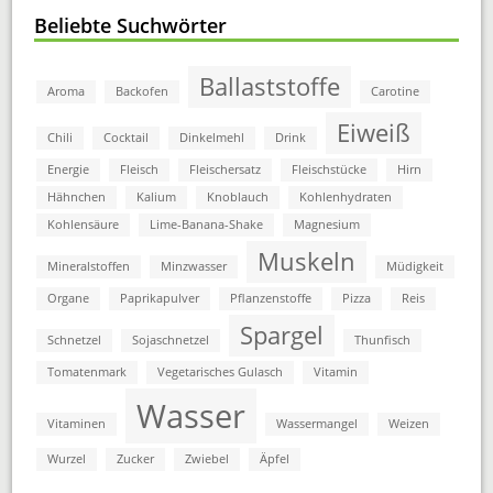
Beliebte Suchwörter
Ballaststoffe
Aroma
Backofen
Carotine
Eiweiß
Chili
Cocktail
Dinkelmehl
Drink
Energie
Fleisch
Fleischersatz
Fleischstücke
Hirn
Hähnchen
Kalium
Knoblauch
Kohlenhydraten
Kohlensäure
Lime-Banana-Shake
Magnesium
Muskeln
Mineralstoffen
Minzwasser
Müdigkeit
Organe
Paprikapulver
Pflanzenstoffe
Pizza
Reis
Spargel
Schnetzel
Sojaschnetzel
Thunfisch
Tomatenmark
Vegetarisches Gulasch
Vitamin
Wasser
Vitaminen
Wassermangel
Weizen
Wurzel
Zucker
Zwiebel
Äpfel