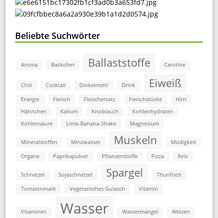
Beliebte Suchwörter
Ballaststoffe
Aroma
Backofen
Carotine
Eiweiß
Chili
Cocktail
Dinkelmehl
Drink
Energie
Fleisch
Fleischersatz
Fleischstücke
Hirn
Hähnchen
Kalium
Knoblauch
Kohlenhydraten
Kohlensäure
Lime-Banana-Shake
Magnesium
Muskeln
Mineralstoffen
Minzwasser
Müdigkeit
Organe
Paprikapulver
Pflanzenstoffe
Pizza
Reis
Spargel
Schnetzel
Sojaschnetzel
Thunfisch
Tomatenmark
Vegetarisches Gulasch
Vitamin
Wasser
Vitaminen
Wassermangel
Weizen