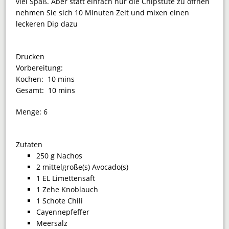
viel Spaß. Aber statt einfach nur die Chipstüte zu öffnen
nehmen Sie sich 10 Minuten Zeit und mixen einen
leckeren Dip dazu
Drucken
Vorbereitung:
Kochen:
10 mins
Gesamt:
10 mins
Menge:
6
Zutaten
250 g Nachos
2 mittelgroße(s) Avocado(s)
1 EL Limettensaft
1 Zehe Knoblauch
1 Schote Chili
Cayennepfeffer
Meersalz