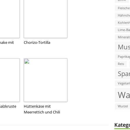
Fleische
Hähnch
Kohlenh
Lime-B
Mineral
hake mit
Chorizo-Tortilla
Mus
Paprika
Reis
Spa
Vegetar
Wa
Salzkruste
Hüttenkäse mit
Wurzel
Meerrettich und Chili
Kateg