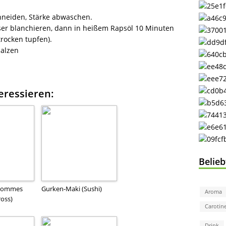
schneiden, Stärke abwaschen.
sser blanchieren, dann in heißem Rapsöl 10 Minuten
rocken tupfen).
salzen
eressieren:
Belie
 Pommes
Gurken-Maki (Sushi)
Aroma
ross)
Carotin
Drink