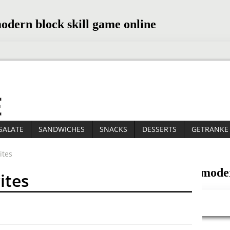
SALATE
SANDWICHES
SNACKS
DESSERTS
GETRÄNKE
ites
ites