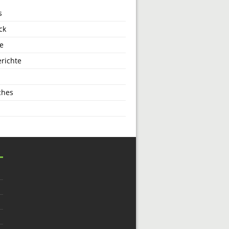
s
ck
e
richte
ches