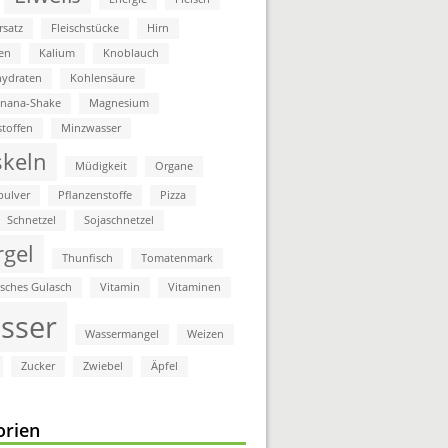
rsatz
Fleischstücke
Hirn
en
Kalium
Knoblauch
ydraten
Kohlensäure
anana-Shake
Magnesium
stoffen
Minzwasser
keln
Müdigkeit
Organe
pulver
Pflanzenstoffe
Pizza
Schnetzel
Sojaschnetzel
rgel
Thunfisch
Tomatenmark
isches Gulasch
Vitamin
Vitaminen
sser
Wassermangel
Weizen
Zucker
Zwiebel
Äpfel
orien