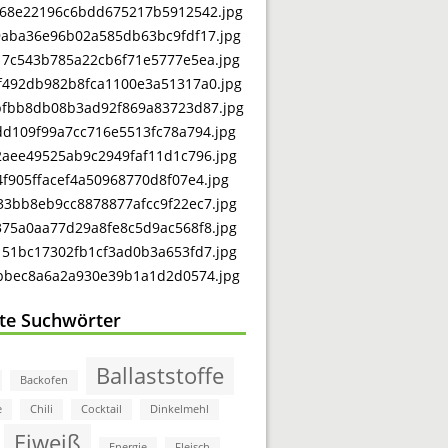
bte Suchwörter
Ballaststoffe
Backofen
e
Chili
Cocktail
Dinkelmehl
Eiweiß
Energie
Fleisch