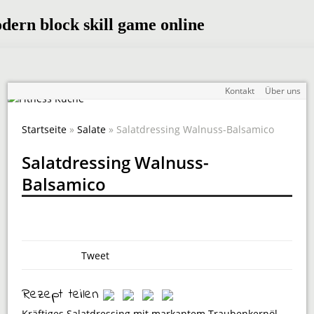
Kontakt
Über uns
Startseite
»
Salate
» Salatdressing Walnuss-Balsamico
Salatdressing Walnuss-
Balsamico
Tweet
Rezept teilen
Kräftiges Salatdressing mit markantem Traubenkernöl,