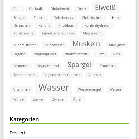
Eiweiß
Chili
Cocktail
Dinkelmehl
Drink
Energie
Fleisch
Fleischersatz
Fleischstücke
Hirn
Hähnchen
Kalium
Knoblauch
Kohlenhydraten
Kohlensäure
Lime-Banana-Shake
Magnesium
Muskeln
Mineralstoffen
Minzwasser
Müdigkeit
Organe
Paprikapulver
Pflanzenstoffe
Pizza
Reis
Spargel
Schnetzel
Sojaschnetzel
Thunfisch
Tomatenmark
Vegetarisches Gulasch
Vitamin
Wasser
Vitaminen
Wassermangel
Weizen
Wurzel
Zucker
Zwiebel
Äpfel
Kategorien
Desserts