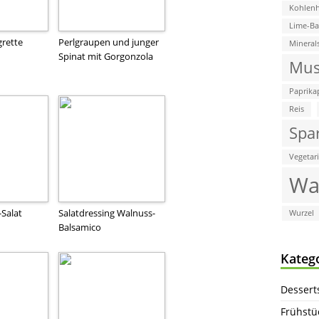
Kohlenh
Lime-B
grette
Perlgraupen und junger
Mineral
Spinat mit Gorgonzola
Mus
Paprika
Reis
Spa
Vegetar
Wa
-Salat
Salatdressing Walnuss-
Wurzel
Balsamico
Kateg
Dessert
Frühstü