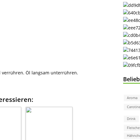
l verrühren. Öl langsam unterrühren.
Belie
eressieren:
Aroma
Carotin
Drink
Fleische
Hähnch