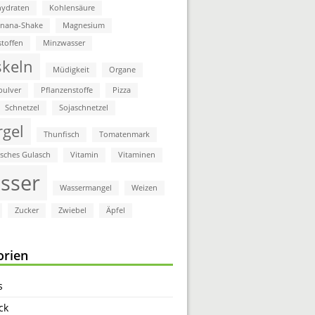
ydraten
Kohlensäure
anana-Shake
Magnesium
stoffen
Minzwasser
keln
Müdigkeit
Organe
pulver
Pflanzenstoffe
Pizza
Schnetzel
Sojaschnetzel
rgel
Thunfisch
Tomatenmark
isches Gulasch
Vitamin
Vitaminen
sser
Wassermangel
Weizen
Zucker
Zwiebel
Äpfel
orien
s
ck