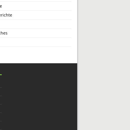
e
richte
ches