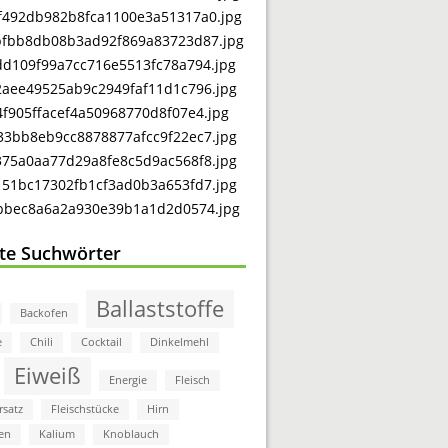
bte Suchwörter
Ballaststoffe
Backofen
e
Chili
Cocktail
Dinkelmehl
Eiweiß
Energie
Fleisch
rsatz
Fleischstücke
Hirn
en
Kalium
Knoblauch