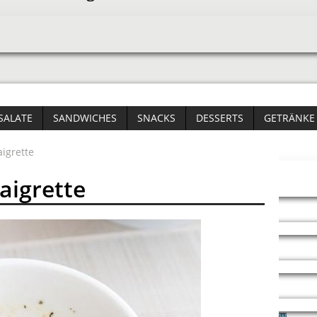
SALATE
SANDWICHES
SNACKS
DESSERTS
GETRÄNKE
aigrette
aigrette