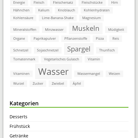
Energie
Fleisch
Fleischersatz
Fleischstücke
Hirn
Hähnchen
Kalium
Knoblauch
Kohlenhydraten
Kohlensäure
Lime-Banana-Shake
Magnesium
Muskeln
Mineralstoffen
Minzwasser
Müdigkeit
Organe
Paprikapulver
Pflanzenstoffe
Pizza
Reis
Spargel
Schnetzel
Sojaschnetzel
Thunfisch
Tomatenmark
Vegetarisches Gulasch
Vitamin
Wasser
Vitaminen
Wassermangel
Weizen
Wurzel
Zucker
Zwiebel
Äpfel
Kategorien
Desserts
Frühstück
Getränke