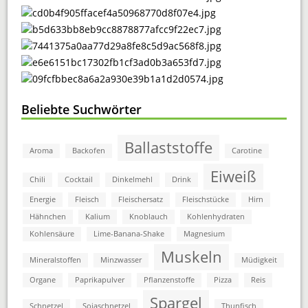
Beliebte Suchwörter
Ballaststoffe
Aroma
Backofen
Carotine
Eiweiß
Chili
Cocktail
Dinkelmehl
Drink
Energie
Fleisch
Fleischersatz
Fleischstücke
Hirn
Hähnchen
Kalium
Knoblauch
Kohlenhydraten
Kohlensäure
Lime-Banana-Shake
Magnesium
Muskeln
Mineralstoffen
Minzwasser
Müdigkeit
Organe
Paprikapulver
Pflanzenstoffe
Pizza
Reis
Spargel
Schnetzel
Sojaschnetzel
Thunfisch