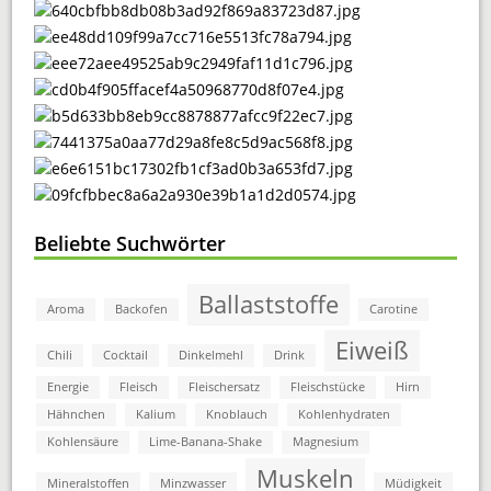
Beliebte Suchwörter
Ballaststoffe
Aroma
Backofen
Carotine
Eiweiß
Chili
Cocktail
Dinkelmehl
Drink
Energie
Fleisch
Fleischersatz
Fleischstücke
Hirn
Hähnchen
Kalium
Knoblauch
Kohlenhydraten
Kohlensäure
Lime-Banana-Shake
Magnesium
Muskeln
Mineralstoffen
Minzwasser
Müdigkeit