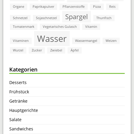
Organe
Paprikapulver
Pflanzenstoffe
Pizza
Reis
Spargel
Schnetzel
Sojaschnetzel
Thunfisch
Tomatenmark
Vegetarisches Gulasch
Vitamin
Wasser
Vitaminen
Wassermangel
Weizen
Wurzel
Zucker
Zwiebel
Äpfel
Kategorien
Desserts
Frühstück
Getränke
Hauptgerichte
Salate
Sandwiches