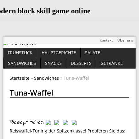
Kontakt
Über uns
FRÜHSTÜCK
HAUPTGERICHTE
SALATE
SANDWICHES
SNACKS
DESSERTS
GETRÄNKE
Startseite
»
Sandwiches
» Tuna-Waffel
Tuna-Waffel
Rezept teilen
Reiswaffel-Tuning der Spitzenklasse! Probieren Sie das: