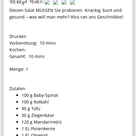
Rezept teilen
Diesen Salat MÜSSEN Sie probieren. Knackig, bunt und
gesund – was will man mehr? Also ran ans Geschnibbel:
Drucken
Vorbereitung:
10 mins
Kochen:
Gesamt:
10 mins
Menge:
1
Zutaten
100 g Baby-Spinat
100 g Rotkohl
90 g Tofu
30 g Ziegenkäse
120 g Mandarine(n)
1 EL Pinienkerne
1 EL Olivenöl