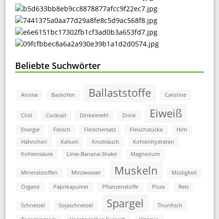
Beliebte Suchwörter
Ballaststoffe
Aroma
Backofen
Carotine
Eiweiß
Chili
Cocktail
Dinkelmehl
Drink
Energie
Fleisch
Fleischersatz
Fleischstücke
Hirn
Hähnchen
Kalium
Knoblauch
Kohlenhydraten
Kohlensäure
Lime-Banana-Shake
Magnesium
Muskeln
Mineralstoffen
Minzwasser
Müdigkeit
Organe
Paprikapulver
Pflanzenstoffe
Pizza
Reis
Spargel
Schnetzel
Sojaschnetzel
Thunfisch