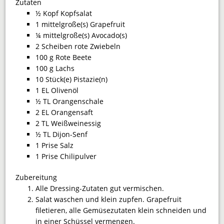
Zutaten
½ Kopf Kopfsalat
1 mittelgroße(s) Grapefruit
¼ mittelgroße(s) Avocado(s)
2 Scheiben rote Zwiebeln
100 g Rote Beete
100 g Lachs
10 Stück(e) Pistazie(n)
1 EL Olivenöl
½ TL Orangenschale
2 EL Orangensaft
2 TL Weißweinessig
½ TL Dijon-Senf
1 Prise Salz
1 Prise Chilipulver
Zubereitung
Alle Dressing-Zutaten gut vermischen.
Salat waschen und klein zupfen. Grapefruit
filetieren, alle Gemüsezutaten klein schneiden und
in einer Schüssel vermengen.