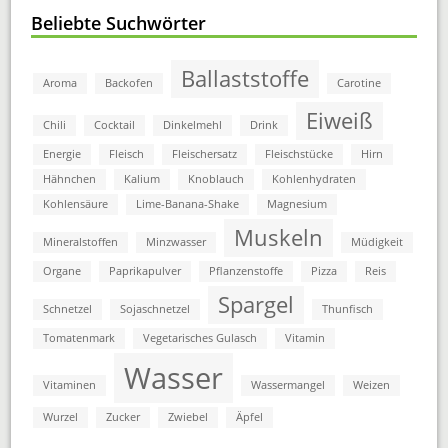
Beliebte Suchwörter
Ballaststoffe
Aroma
Backofen
Carotine
Eiweiß
Chili
Cocktail
Dinkelmehl
Drink
Energie
Fleisch
Fleischersatz
Fleischstücke
Hirn
Hähnchen
Kalium
Knoblauch
Kohlenhydraten
Kohlensäure
Lime-Banana-Shake
Magnesium
Muskeln
Mineralstoffen
Minzwasser
Müdigkeit
Organe
Paprikapulver
Pflanzenstoffe
Pizza
Reis
Spargel
Schnetzel
Sojaschnetzel
Thunfisch
Tomatenmark
Vegetarisches Gulasch
Vitamin
Wasser
Vitaminen
Wassermangel
Weizen
Wurzel
Zucker
Zwiebel
Äpfel