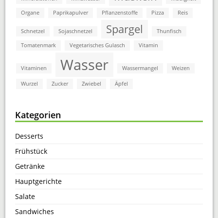
Organe
Paprikapulver
Pflanzenstoffe
Pizza
Reis
Spargel
Schnetzel
Sojaschnetzel
Thunfisch
Tomatenmark
Vegetarisches Gulasch
Vitamin
Wasser
Vitaminen
Wassermangel
Weizen
Wurzel
Zucker
Zwiebel
Äpfel
Kategorien
Desserts
Frühstück
Getränke
Hauptgerichte
Salate
Sandwiches