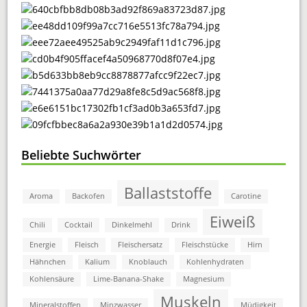
Beliebte Suchwörter
Ballaststoffe
Aroma
Backofen
Carotine
Eiweiß
Chili
Cocktail
Dinkelmehl
Drink
Energie
Fleisch
Fleischersatz
Fleischstücke
Hirn
Hähnchen
Kalium
Knoblauch
Kohlenhydraten
Kohlensäure
Lime-Banana-Shake
Magnesium
Muskeln
Mineralstoffen
Minzwasser
Müdigkeit