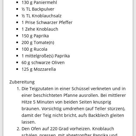
130 g Paniermehl
½ TL Backpulver
½ TL Knoblauchsalz
1 Prise Schwarzer Pfeffer
1 Zehe Knoblauch
150 g Paprika
200 g Tomate(n)
100 g Rucola
1 mittelgroße(s) Paprika
60 g schwarze Oliven
125 g Mozzarella
Zubereitung
Die Teigzutaten in einer Schüssel verkneten und in
einer beschichteten Pfanne ausrollen. Bei mittlerer
Hitze 5 Minuten von beiden Seiten knusprig
bräunen. Vorsichtig umdrehen (auf Teller stürzen),
damit der Teig nicht bricht, aufs Backblech gleiten
lassen.
Den Ofen auf 220 Grad vorheizen. Knoblauch
schälen, pressen, mit abgetropfter Paprika und