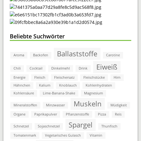
Beliebte Suchwörter
Ballaststoffe
Aroma
Backofen
Carotine
Eiweiß
Chili
Cocktail
Dinkelmehl
Drink
Energie
Fleisch
Fleischersatz
Fleischstücke
Hirn
Hähnchen
Kalium
Knoblauch
Kohlenhydraten
Kohlensäure
Lime-Banana-Shake
Magnesium
Muskeln
Mineralstoffen
Minzwasser
Müdigkeit
Organe
Paprikapulver
Pflanzenstoffe
Pizza
Reis
Spargel
Schnetzel
Sojaschnetzel
Thunfisch
Tomatenmark
Vegetarisches Gulasch
Vitamin