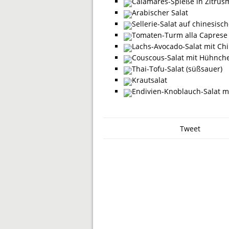
Calamares-Spieße in Zitrus
Arabischer Salat
Sellerie-Salat auf chinesisch
Tomaten-Turm alla Caprese
Lachs-Avocado-Salat mit Chi
Couscous-Salat mit Hühnch
Thai-Tofu-Salat (süßsauer)
Krautsalat
Endivien-Knoblauch-Salat mi
Tweet