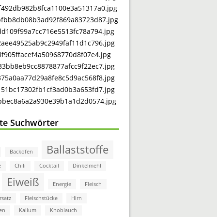
bte Suchwörter
Ballaststoffe
Backofen
e
Chili
Cocktail
Dinkelmehl
Eiweiß
Energie
Fleisch
rsatz
Fleischstücke
Hirn
en
Kalium
Knoblauch