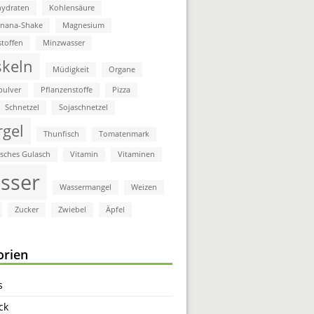
ydraten
Kohlensäure
anana-Shake
Magnesium
stoffen
Minzwasser
keln
Müdigkeit
Organe
pulver
Pflanzenstoffe
Pizza
Schnetzel
Sojaschnetzel
rgel
Thunfisch
Tomatenmark
isches Gulasch
Vitamin
Vitaminen
sser
Wassermangel
Weizen
Zucker
Zwiebel
Äpfel
orien
s
ck