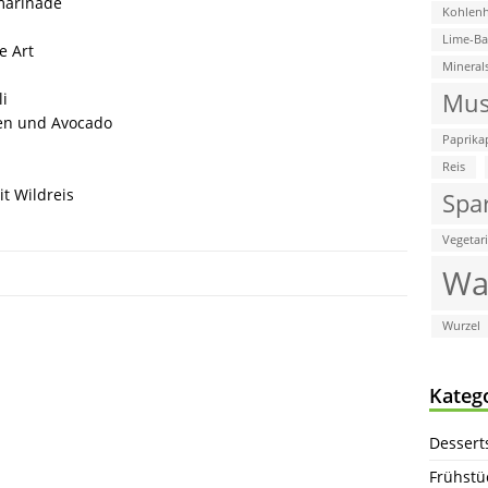
marinade
Kohlenh
Lime-B
e Art
Mineral
Mus
li
en und Avocado
Paprika
Reis
t Wildreis
Spa
Vegetar
Wa
Wurzel
Kateg
Dessert
Frühstü