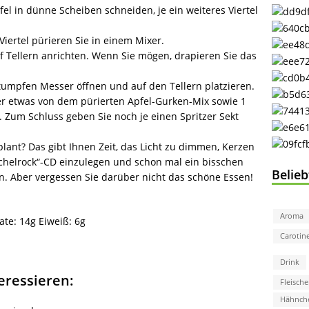
fel in dünne Scheiben schneiden, je ein weiteres Viertel
iertel pürieren Sie in einem Mixer.
 Tellern anrichten. Wenn Sie mögen, drapieren Sie das
umpfen Messer öffnen und auf den Tellern platzieren.
er etwas von dem pürierten Apfel-Gurken-Mix sowie 1
. Zum Schluss geben Sie noch je einen Spritzer Sekt
eplant? Das gibt Ihnen Zeit, das Licht zu dimmen, Kerzen
uschelrock“-CD einzulegen und schon mal ein bisschen
Belie
en. Aber vergessen Sie darüber nicht das schöne Essen!
Aroma
ate:
14g
Eiweiß:
6g
Carotin
Drink
eressieren:
Fleische
Hähnch