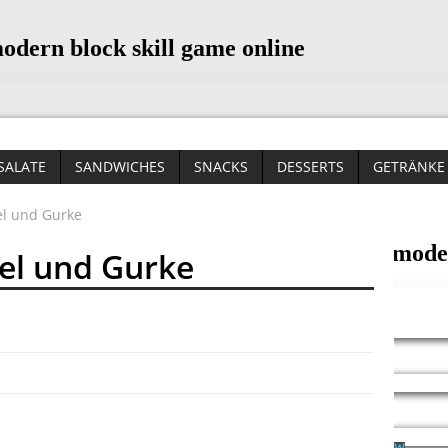
SALATE
SANDWICHES
SNACKS
DESSERTS
GETRÄNKE
el und Gurke
el und Gurke