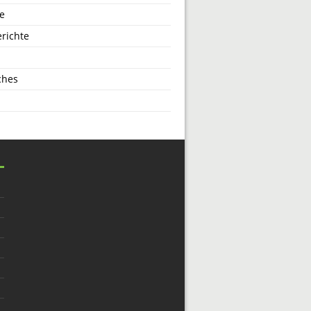
e
richte
ches