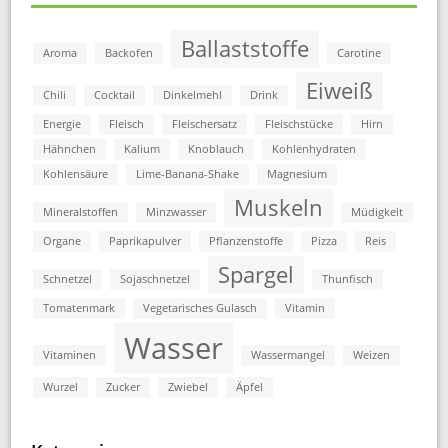
Ballaststoffe
Aroma
Backofen
Carotine
Eiweiß
Chili
Cocktail
Dinkelmehl
Drink
Energie
Fleisch
Fleischersatz
Fleischstücke
Hirn
Hähnchen
Kalium
Knoblauch
Kohlenhydraten
Kohlensäure
Lime-Banana-Shake
Magnesium
Muskeln
Mineralstoffen
Minzwasser
Müdigkeit
Organe
Paprikapulver
Pflanzenstoffe
Pizza
Reis
Spargel
Schnetzel
Sojaschnetzel
Thunfisch
Tomatenmark
Vegetarisches Gulasch
Vitamin
Wasser
Vitaminen
Wassermangel
Weizen
Wurzel
Zucker
Zwiebel
Äpfel