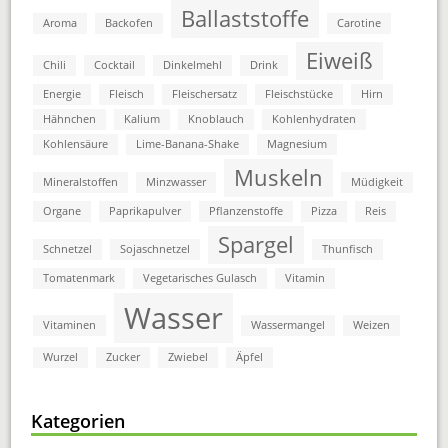
Ballaststoffe
Aroma
Backofen
Carotine
Eiweiß
Chili
Cocktail
Dinkelmehl
Drink
Energie
Fleisch
Fleischersatz
Fleischstücke
Hirn
Hähnchen
Kalium
Knoblauch
Kohlenhydraten
Kohlensäure
Lime-Banana-Shake
Magnesium
Muskeln
Mineralstoffen
Minzwasser
Müdigkeit
Organe
Paprikapulver
Pflanzenstoffe
Pizza
Reis
Spargel
Schnetzel
Sojaschnetzel
Thunfisch
Tomatenmark
Vegetarisches Gulasch
Vitamin
Wasser
Vitaminen
Wassermangel
Weizen
Wurzel
Zucker
Zwiebel
Äpfel
Kategorien