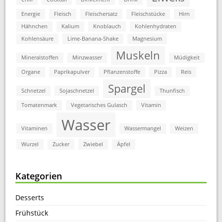
Energie
Fleisch
Fleischersatz
Fleischstücke
Hirn
Hähnchen
Kalium
Knoblauch
Kohlenhydraten
Kohlensäure
Lime-Banana-Shake
Magnesium
Muskeln
Mineralstoffen
Minzwasser
Müdigkeit
Organe
Paprikapulver
Pflanzenstoffe
Pizza
Reis
Spargel
Schnetzel
Sojaschnetzel
Thunfisch
Tomatenmark
Vegetarisches Gulasch
Vitamin
Wasser
Vitaminen
Wassermangel
Weizen
Wurzel
Zucker
Zwiebel
Äpfel
Kategorien
Desserts
Frühstück