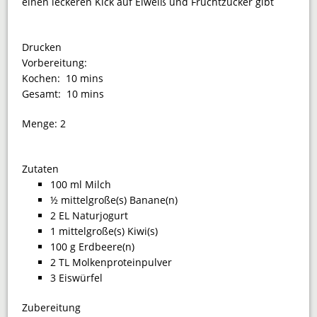
einen leckeren Kick auf Eiweiß und Fruchtzucker gibt
Drucken
Vorbereitung:
Kochen:
10 mins
Gesamt:
10 mins
Menge:
2
Zutaten
100 ml Milch
½ mittelgroße(s) Banane(n)
2 EL Naturjogurt
1 mittelgroße(s) Kiwi(s)
100 g Erdbeere(n)
2 TL Molkenproteinpulver
3 Eiswürfel
Zubereitung