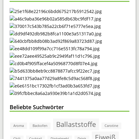
Beliebte Suchwörter
Ballaststoffe
Aroma
Backofen
Carotine
Eiweiß
Chili
Cocktail
Dinkelmehl
Drink