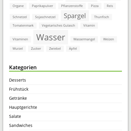
Organe
Paprikapulver
Pflanzenstoffe
Pizza
Reis
Spargel
Schnetzel
Sojaschnetzel
Thunfisch
Tomatenmark
Vegetarisches Gulasch
Vitamin
Wasser
Vitaminen
Wassermangel
Weizen
Wurzel
Zucker
Zwiebel
Äpfel
Kategorien
Desserts
Frühstück
Getränke
Hauptgerichte
Salate
Sandwiches