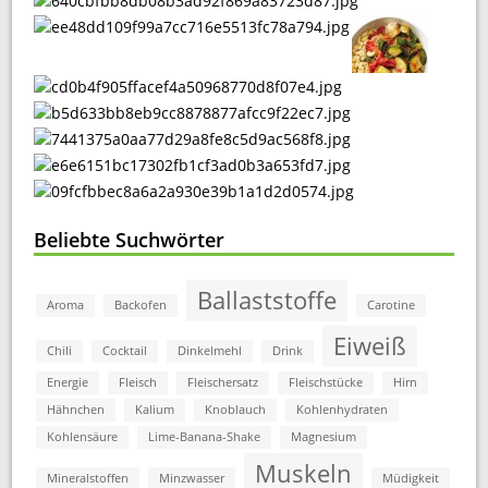
Beliebte Suchwörter
Ballaststoffe
Aroma
Backofen
Carotine
Eiweiß
Chili
Cocktail
Dinkelmehl
Drink
Energie
Fleisch
Fleischersatz
Fleischstücke
Hirn
Hähnchen
Kalium
Knoblauch
Kohlenhydraten
Kohlensäure
Lime-Banana-Shake
Magnesium
Muskeln
Mineralstoffen
Minzwasser
Müdigkeit