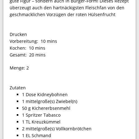
gute Figur – sondern auch in Burger-Form! Dieses Rezept
überzeugt auch den hartnäckigsten Fleischfan von den
geschmacklichen Vorzügen der roten Hülsenfrucht
Drucken
Vorbereitung:
10 mins
Kochen:
10 mins
Gesamt:
20 mins
Menge:
2
Zutaten
1 Dose Kidneybohnen
1 mittelgroße(s) Zwiebel(n)
50 g Kichererbsenmehl
1 Spritzer Tabasco
1 TL Kreuzkümmel
2 mittelgroße(s) Vollkornbrötchen
1 EL Schmand