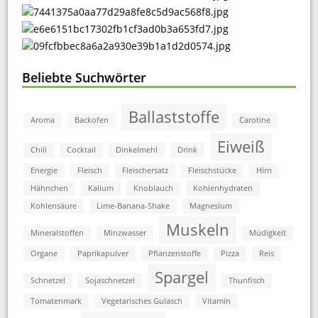
Beliebte Suchwörter
Ballaststoffe
Aroma
Backofen
Carotine
Eiweiß
Chili
Cocktail
Dinkelmehl
Drink
Energie
Fleisch
Fleischersatz
Fleischstücke
Hirn
Hähnchen
Kalium
Knoblauch
Kohlenhydraten
Kohlensäure
Lime-Banana-Shake
Magnesium
Muskeln
Mineralstoffen
Minzwasser
Müdigkeit
Organe
Paprikapulver
Pflanzenstoffe
Pizza
Reis
Spargel
Schnetzel
Sojaschnetzel
Thunfisch
Tomatenmark
Vegetarisches Gulasch
Vitamin