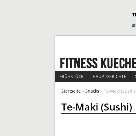
FRÜHSTÜCK
HAUPTGERICHTE
Startseite
»
Snacks
» Te-Maki (Sushi)
Te-Maki (Sushi)