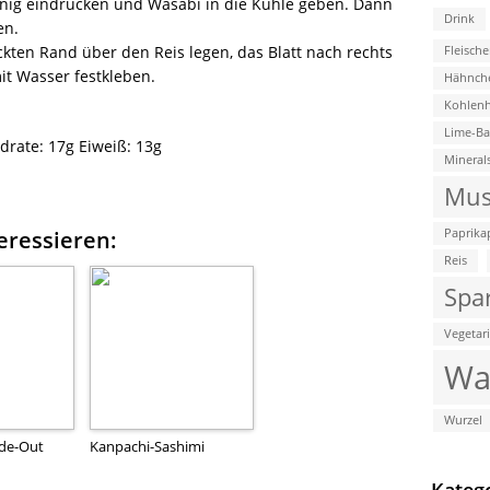
enig eindrücken und Wasabi in die Kuhle geben. Dann
Drink
en.
ckten Rand über den Reis legen, das Blatt nach rechts
Fleische
mit Wasser festkleben.
Hähnch
Kohlenh
Lime-B
drate:
17g
Eiweiß:
13g
Mineral
Mus
eressieren:
Paprika
Reis
Spa
Vegetar
Wa
Wurzel
ide-Out
Kanpachi-Sashimi
Kateg