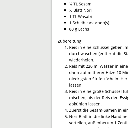
¼ TL Sesam
½ Blatt Nori
1 TL Wasabi
1 Scheibe Avocado(s)
80 g Lachs
Zubereitung
Reis in eine Schüssel geben, 
durchwaschen (entfernt die St
wiederholen.
Reis mit 220 ml Wasser in ei
dann auf mittlerer Hitze 10 M
niedrigsten Stufe köcheln. He
lassen.
Reis in eine große Schüssel fü
mischen, bis der Reis den Ess
abkühlen lassen.
Zuerst die Sesam-Samen in ein
Nori-Blatt in die linke Hand n
verteilen, außenherum 1 Zenti