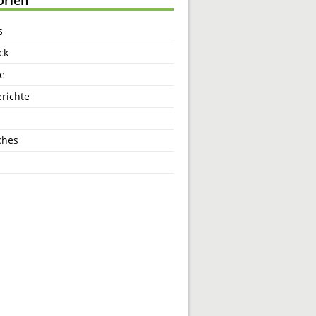
s
ck
e
richte
ches