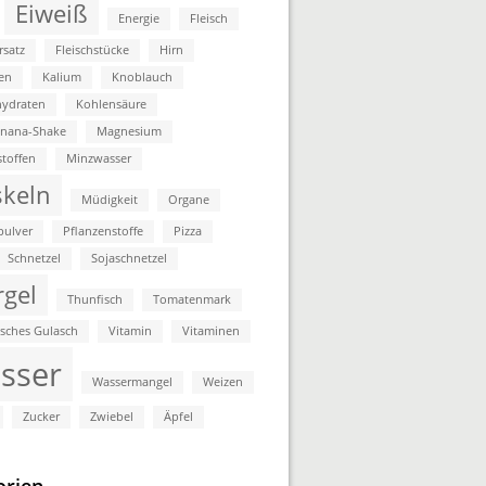
Eiweiß
Energie
Fleisch
rsatz
Fleischstücke
Hirn
en
Kalium
Knoblauch
ydraten
Kohlensäure
anana-Shake
Magnesium
stoffen
Minzwasser
keln
Müdigkeit
Organe
pulver
Pflanzenstoffe
Pizza
Schnetzel
Sojaschnetzel
rgel
Thunfisch
Tomatenmark
isches Gulasch
Vitamin
Vitaminen
sser
Wassermangel
Weizen
Zucker
Zwiebel
Äpfel
orien