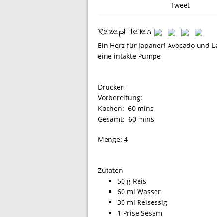
Tweet
Rezept teilen
Ein Herz für Japaner! Avocado und L
eine intakte Pumpe
Drucken
Vorbereitung:
Kochen:
60 mins
Gesamt:
60 mins
Menge:
4
Zutaten
50 g Reis
60 ml Wasser
30 ml Reisessig
1 Prise Sesam