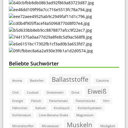
Beliebte Suchwörter
Ballaststoffe
Aroma
Backofen
Carotine
Eiweiß
Chili
Cocktail
Dinkelmehl
Drink
Energie
Fleisch
Fleischersatz
Fleischstücke
Hirn
Hähnchen
Kalium
Knoblauch
Kohlenhydraten
Kohlensäure
Lime-Banana-Shake
Magnesium
Muskeln
Mineralstoffen
Minzwasser
Müdigkeit