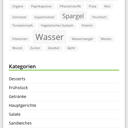
Organe
Paprikapulver
Pflanzenstoffe
Pizza
Reis
Spargel
Schnetzel
Sojaschnetzel
Thunfisch
Tomatenmark
Vegetarisches Gulasch
Vitamin
Wasser
Vitaminen
Wassermangel
Weizen
Wurzel
Zucker
Zwiebel
Äpfel
Kategorien
Desserts
Frühstück
Getränke
Hauptgerichte
Salate
Sandwiches