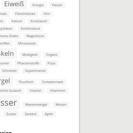
Eiweiß
Energie
Fleisch
rsatz
Fleischstücke
Hirn
en
Kalium
Knoblauch
ydraten
Kohlensäure
anana-Shake
Magnesium
stoffen
Minzwasser
keln
Müdigkeit
Organe
pulver
Pflanzenstoffe
Pizza
Schnetzel
Sojaschnetzel
rgel
Thunfisch
Tomatenmark
isches Gulasch
Vitamin
Vitaminen
sser
Wassermangel
Weizen
Zucker
Zwiebel
Äpfel
orien