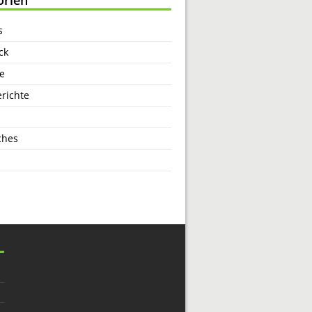
s
ck
e
richte
ches