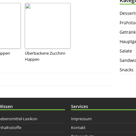
Dessert
Frühstü
Getränk
Hauptge
Salate
appen
Überbackene Zucchini-
Happen
Sandwi
Snacks
Wissen
Services
Lebensmittel-Lexikon
Impressum
nhaltsstoffe
Kontakt