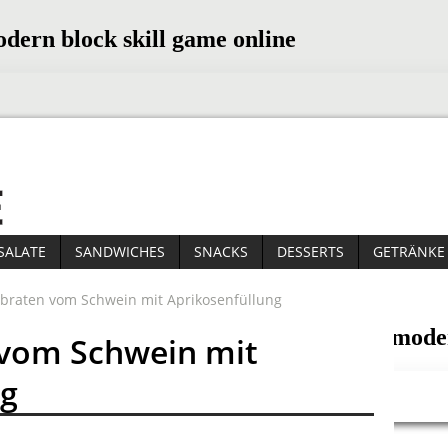
SALATE
SANDWICHES
SNACKS
DESSERTS
GETRÄNKE
rbraten vom Schwein mit Aprikosenfüllung
 vom Schwein mit
ng