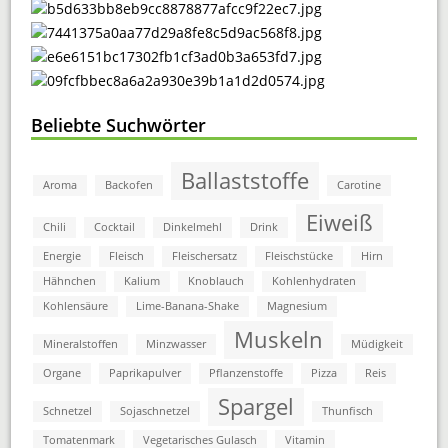
Beliebte Suchwörter
Ballaststoffe
Aroma
Backofen
Carotine
Eiweiß
Chili
Cocktail
Dinkelmehl
Drink
Energie
Fleisch
Fleischersatz
Fleischstücke
Hirn
Hähnchen
Kalium
Knoblauch
Kohlenhydraten
Kohlensäure
Lime-Banana-Shake
Magnesium
Muskeln
Mineralstoffen
Minzwasser
Müdigkeit
Organe
Paprikapulver
Pflanzenstoffe
Pizza
Reis
Spargel
Schnetzel
Sojaschnetzel
Thunfisch
Tomatenmark
Vegetarisches Gulasch
Vitamin