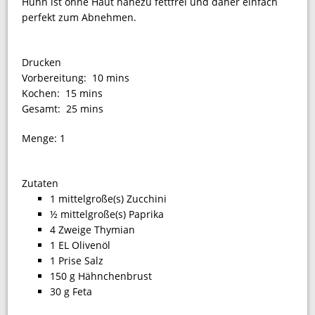
Huhn ist ohne Haut nahezu fettfrei und daher einfach
perfekt zum Abnehmen.
Drucken
Vorbereitung:
10 mins
Kochen:
15 mins
Gesamt:
25 mins
Menge:
1
Zutaten
1 mittelgroße(s) Zucchini
½ mittelgroße(s) Paprika
4 Zweige Thymian
1 EL Olivenöl
1 Prise Salz
150 g Hähnchenbrust
30 g Feta