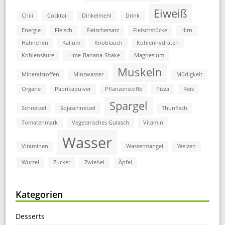
Eiweiß
Chili
Cocktail
Dinkelmehl
Drink
Energie
Fleisch
Fleischersatz
Fleischstücke
Hirn
Hähnchen
Kalium
Knoblauch
Kohlenhydraten
Kohlensäure
Lime-Banana-Shake
Magnesium
Muskeln
Mineralstoffen
Minzwasser
Müdigkeit
Organe
Paprikapulver
Pflanzenstoffe
Pizza
Reis
Spargel
Schnetzel
Sojaschnetzel
Thunfisch
Tomatenmark
Vegetarisches Gulasch
Vitamin
Wasser
Vitaminen
Wassermangel
Weizen
Wurzel
Zucker
Zwiebel
Äpfel
Kategorien
Desserts