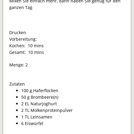
Mixen Sie einfach mehr, dann haben Sie genug für den
ganzen Tag
Drucken
Vorbereitung:
Kochen:
10 mins
Gesamt:
10 mins
Menge:
2
Zutaten
100 g Haferflocken
50 g Brombeere(n)
2 EL Naturjoghurt
2 TL Molkenproteinpulver
1 TL Leinsamen
6 Eiswürfel