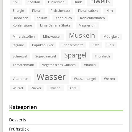
Eiweiß
Chili
Cocktail
Dinkelmehl
Drink
Energie
Fleisch
Fleischersatz
Fleischstücke
Hirn
Hähnchen
Kalium
Knoblauch
Kohlenhydraten
Kohlensäure
Lime-Banana-Shake
Magnesium
Muskeln
Mineralstoffen
Minzwasser
Müdigkeit
Organe
Paprikapulver
Pflanzenstoffe
Pizza
Reis
Spargel
Schnetzel
Sojaschnetzel
Thunfisch
Tomatenmark
Vegetarisches Gulasch
Vitamin
Wasser
Vitaminen
Wassermangel
Weizen
Wurzel
Zucker
Zwiebel
Äpfel
Kategorien
Desserts
Frühstück