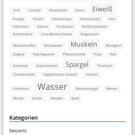
Eiweiß
Chili
Cocktail
Dinkelmehl
Drink
Energie
Fleisch
Fleischersatz
Fleischstücke
Hirn
Hähnchen
Kalium
Knoblauch
Kohlenhydraten
Kohlensäure
Lime-Banana-Shake
Magnesium
Muskeln
Mineralstoffen
Minzwasser
Müdigkeit
Organe
Paprikapulver
Pflanzenstoffe
Pizza
Reis
Spargel
Schnetzel
Sojaschnetzel
Thunfisch
Tomatenmark
Vegetarisches Gulasch
Vitamin
Wasser
Vitaminen
Wassermangel
Weizen
Wurzel
Zucker
Zwiebel
Äpfel
Kategorien
Desserts