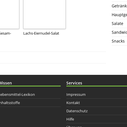
Getränk
Hauptge
Salate
Sandwi
 Sesam-
Lachs-Eiernudel-Salat
Snacks
Wissen
Services
Lebensmittel-Lexikon
Impressum
nhaltsstoffe
Kontakt
Datenschutz
Hilfe