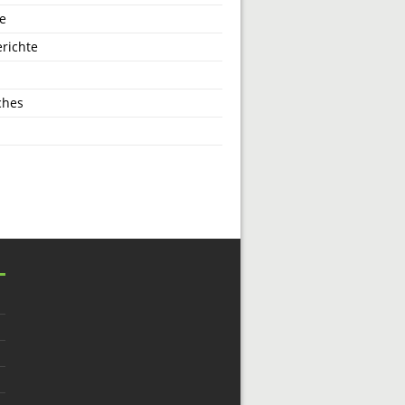
e
richte
ches