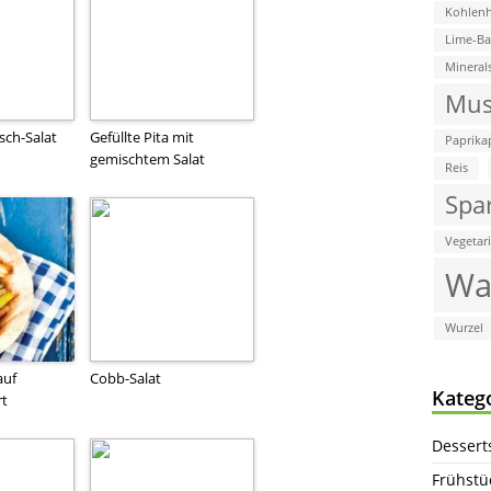
Kohlenh
Lime-B
Mineral
Mus
sch-Salat
Gefüllte Pita mit
Paprika
gemischtem Salat
Reis
Spa
Vegetar
Wa
Wurzel
auf
Cobb-Salat
Kateg
rt
Dessert
Frühstü