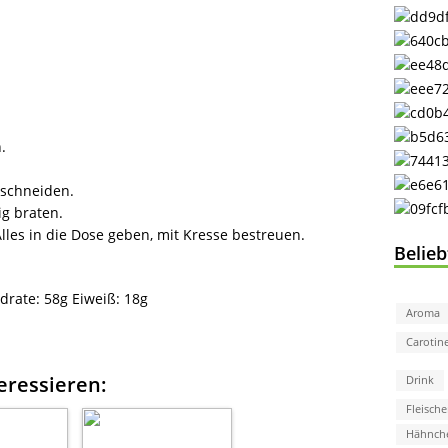
.
 schneiden.
ig braten.
lles in die Dose geben, mit Kresse bestreuen.
Belie
drate:
58g
Eiweiß:
18g
Aroma
Carotin
eressieren:
Drink
Fleische
Hähnch