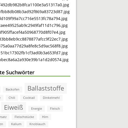
bte Suchwörter
Ballaststoffe
Backofen
e
Chili
Cocktail
Dinkelmehl
Eiweiß
Energie
Fleisch
rsatz
Fleischstücke
Hirn
en
Kalium
Knoblauch