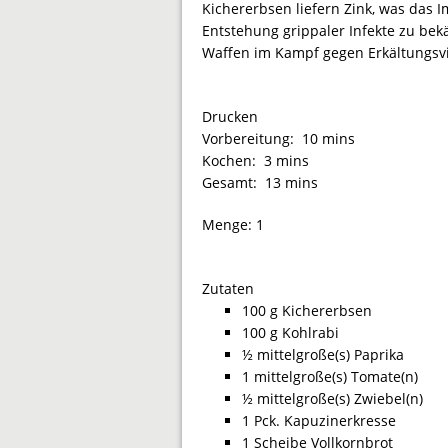
Kichererbsen liefern Zink, was das 
Entstehung grippaler Infekte zu bek
Waffen im Kampf gegen Erkältungsvi
Drucken
Vorbereitung:
10 mins
Kochen:
3 mins
Gesamt:
13 mins
Menge:
1
Zutaten
100 g Kichererbsen
100 g Kohlrabi
½ mittelgroße(s) Paprika
1 mittelgroße(s) Tomate(n)
½ mittelgroße(s) Zwiebel(n)
1 Pck. Kapuzinerkresse
1 Scheibe Vollkornbrot