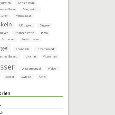
ydraten
Kohlensäure
anana-Shake
Magnesium
stoffen
Minzwasser
keln
Müdigkeit
Organe
pulver
Pflanzenstoffe
Pizza
Schnetzel
Sojaschnetzel
rgel
Thunfisch
Tomatenmark
isches Gulasch
Vitamin
Vitaminen
sser
Wassermangel
Weizen
Zucker
Zwiebel
Äpfel
orien
s
ck