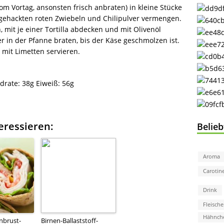
om Vortag, ansonsten frisch anbraten) in kleine Stücke
 gehackten roten Zwiebeln und Chilipulver vermengen.
n, mit je einer Tortilla abdecken und mit Olivenöl
er in der Pfanne braten, bis der Käse geschmolzen ist.
mit Limetten servieren.
drate:
38g
Eiweiß:
56g
eressieren:
Belie
Aroma
Carotin
Drink
Fleische
Hähnch
nbrust-
Birnen-Ballaststoff-