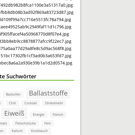
bte Suchwörter
Ballaststoffe
Backofen
e
Chili
Cocktail
Dinkelmehl
Eiweiß
Energie
Fleisch
rsatz
Fleischstücke
Hirn
en
Kalium
Knoblauch