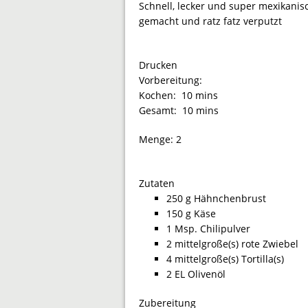
Schnell, lecker und super mexikanisc
gemacht und ratz fatz verputzt
Drucken
Vorbereitung:
Kochen:
10 mins
Gesamt:
10 mins
Menge:
2
Zutaten
250 g Hähnchenbrust
150 g Käse
1 Msp. Chilipulver
2 mittelgroße(s) rote Zwiebel
4 mittelgroße(s) Tortilla(s)
2 EL Olivenöl
Zubereitung