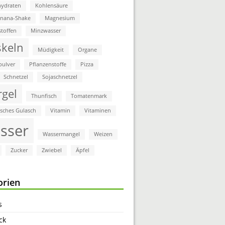
ydraten
Kohlensäure
anana-Shake
Magnesium
stoffen
Minzwasser
keln
Müdigkeit
Organe
pulver
Pflanzenstoffe
Pizza
Schnetzel
Sojaschnetzel
rgel
Thunfisch
Tomatenmark
isches Gulasch
Vitamin
Vitaminen
sser
Wassermangel
Weizen
Zucker
Zwiebel
Äpfel
orien
s
ck