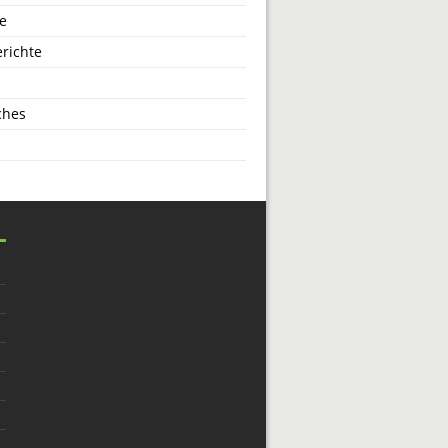
e
richte
ches