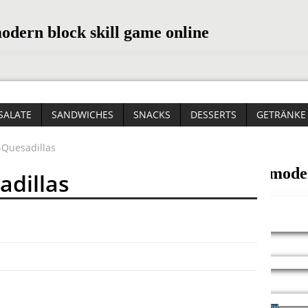
SALATE
SANDWICHES
SNACKS
DESSERTS
GETRÄNKE
Quesadillas
dillas