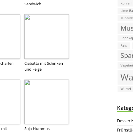
Sandwich
Kohlenh
Lime-B
Mineral
Mus
Paprika
Reis
Spa
scharfen
Ciabatta mit Schinken
Vegetar
und Feige
Wa
Wurzel
Kateg
Dessert
a mit
Soja-Hummus
Frühstü