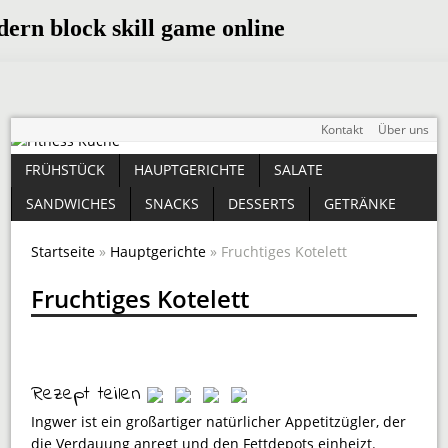
Kontakt
Über uns
FRÜHSTÜCK
HAUPTGERICHTE
SALATE
SANDWICHES
SNACKS
DESSERTS
GETRÄNKE
Startseite
»
Hauptgerichte
» Fruchtiges Kotelett
Fruchtiges Kotelett
Rezept teilen
Ingwer ist ein großartiger natürlicher Appetitzügler, der
die Ver­dauung anregt und den Fettdepots einheizt.