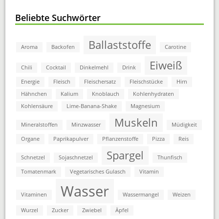
Beliebte Suchwörter
Ballaststoffe
Aroma
Backofen
Carotine
Eiweiß
Chili
Cocktail
Dinkelmehl
Drink
Energie
Fleisch
Fleischersatz
Fleischstücke
Hirn
Hähnchen
Kalium
Knoblauch
Kohlenhydraten
Kohlensäure
Lime-Banana-Shake
Magnesium
Muskeln
Mineralstoffen
Minzwasser
Müdigkeit
Organe
Paprikapulver
Pflanzenstoffe
Pizza
Reis
Spargel
Schnetzel
Sojaschnetzel
Thunfisch
Tomatenmark
Vegetarisches Gulasch
Vitamin
Wasser
Vitaminen
Wassermangel
Weizen
Wurzel
Zucker
Zwiebel
Äpfel