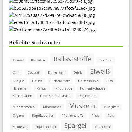
Beliebte Suchwörter
Ballaststoffe
Aroma
Backofen
Carotine
Eiweiß
Chili
Cocktail
Dinkelmehl
Drink
Energie
Fleisch
Fleischersatz
Fleischstücke
Hirn
Hähnchen
Kalium
Knoblauch
Kohlenhydraten
Kohlensäure
Lime-Banana-Shake
Magnesium
Muskeln
Mineralstoffen
Minzwasser
Müdigkeit
Organe
Paprikapulver
Pflanzenstoffe
Pizza
Reis
Spargel
Schnetzel
Sojaschnetzel
Thunfisch