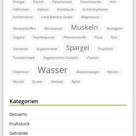
Energie
Fleisch
Fleischersatz
Fleischstücke
Hirn
Hähnchen
Kalium
Knoblauch
Kohlenhydraten
Kohlensäure
Lime-Banana-Shake
Magnesium
Muskeln
Mineralstoffen
Minzwasser
Müdigkeit
Organe
Paprikapulver
Pflanzenstoffe
Pizza
Reis
Spargel
Schnetzel
Sojaschnetzel
Thunfisch
Tomatenmark
Vegetarisches Gulasch
Vitamin
Wasser
Vitaminen
Wassermangel
Weizen
Wurzel
Zucker
Zwiebel
Äpfel
Kategorien
Desserts
Frühstück
Getränke