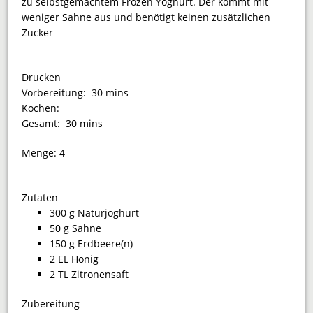
zu selbstgemachtem Frozen Yoghurt. Der kommt mit
weniger Sahne aus und benötigt keinen zusätzlichen
Zucker
Drucken
Vorbereitung:
30 mins
Kochen:
Gesamt:
30 mins
Menge:
4
Zutaten
300 g Naturjoghurt
50 g Sahne
150 g Erdbeere(n)
2 EL Honig
2 TL Zitronensaft
Zubereitung