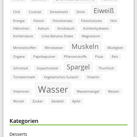
Eiweiß
Chili
Cocktail
Dinkelmehl
Drink
Energie
Fleisch
Fleischersatz
Fleischstücke
Hirn
Hähnchen
Kalium
Knoblauch
Kohlenhydraten
Kohlensäure
Lime-Banana-Shake
Magnesium
Muskeln
Mineralstoffen
Minzwasser
Müdigkeit
Organe
Paprikapulver
Pflanzenstoffe
Pizza
Reis
Spargel
Schnetzel
Sojaschnetzel
Thunfisch
Tomatenmark
Vegetarisches Gulasch
Vitamin
Wasser
Vitaminen
Wassermangel
Weizen
Wurzel
Zucker
Zwiebel
Äpfel
Kategorien
Desserts