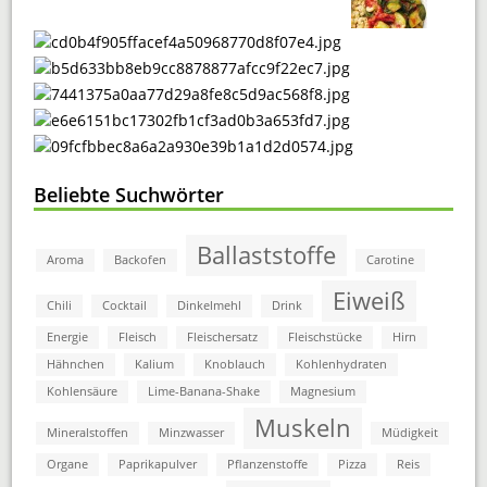
Beliebte Suchwörter
Ballaststoffe
Aroma
Backofen
Carotine
Eiweiß
Chili
Cocktail
Dinkelmehl
Drink
Energie
Fleisch
Fleischersatz
Fleischstücke
Hirn
Hähnchen
Kalium
Knoblauch
Kohlenhydraten
Kohlensäure
Lime-Banana-Shake
Magnesium
Muskeln
Mineralstoffen
Minzwasser
Müdigkeit
Organe
Paprikapulver
Pflanzenstoffe
Pizza
Reis