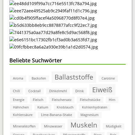
Beliebte Suchwörter
Ballaststoffe
Aroma
Backofen
Carotine
Eiweiß
Chili
Cocktail
Dinkelmehl
Drink
Energie
Fleisch
Fleischersatz
Fleischstücke
Hirn
Hähnchen
Kalium
Knoblauch
Kohlenhydraten
Kohlensäure
Lime-Banana-Shake
Magnesium
Muskeln
Mineralstoffen
Minzwasser
Müdigkeit
Organe
Paprikapulver
Pflanzenstoffe
Pizza
Reis