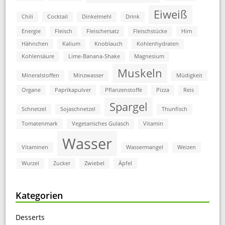
Eiweiß
Chili
Cocktail
Dinkelmehl
Drink
Energie
Fleisch
Fleischersatz
Fleischstücke
Hirn
Hähnchen
Kalium
Knoblauch
Kohlenhydraten
Kohlensäure
Lime-Banana-Shake
Magnesium
Muskeln
Mineralstoffen
Minzwasser
Müdigkeit
Organe
Paprikapulver
Pflanzenstoffe
Pizza
Reis
Spargel
Schnetzel
Sojaschnetzel
Thunfisch
Tomatenmark
Vegetarisches Gulasch
Vitamin
Wasser
Vitaminen
Wassermangel
Weizen
Wurzel
Zucker
Zwiebel
Äpfel
Kategorien
Desserts