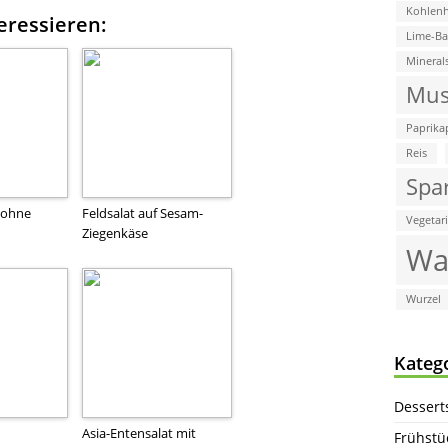
Kohlenh
eressieren:
Lime-B
Mineral
Mus
Paprika
Reis
Spa
(ohne
Feldsalat auf Sesam-
Vegetar
Ziegenkäse
Wa
Wurzel
Kateg
Dessert
Asia-Entensalat mit
Frühstü