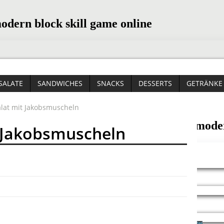
SALATE
SANDWICHES
SNACKS
DESSERTS
GETRÄNKE
alat mit Jakobsmuscheln
t Jakobsmuscheln