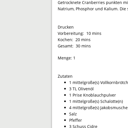
Getrocknete Cranberries punkten mi
Natrium, Phosphor und Kalium. Die 
Drucken
Vorbereitung:
10 mins
Kochen:
20 mins
Gesamt:
30 mins
Menge:
1
Zutaten
1 mittelgroße(s) Vollkornbrötc
3 TL Olivenöl
1 Prise Knoblauchpulver
1 mittelgroße(s) Schalotte(n)
4 mittelgroße(s) Jakobsmuschel
Salz
Pfeffer
3 Schuss Cidre