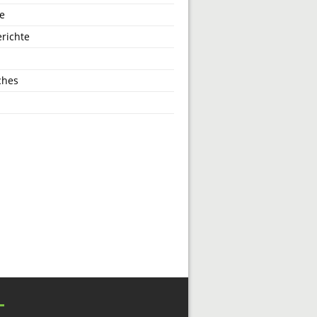
e
richte
ches