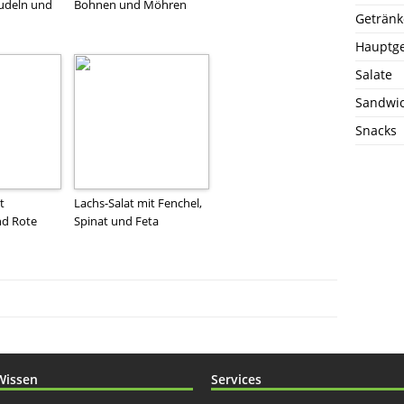
udeln und
Bohnen und Möhren
Getränk
Hauptge
Salate
Sandwi
Snacks
t
Lachs-Salat mit Fenchel,
nd Rote
Spinat und Feta
Wissen
Services