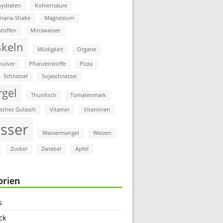
ydraten
Kohlensäure
anana-Shake
Magnesium
stoffen
Minzwasser
keln
Müdigkeit
Organe
pulver
Pflanzenstoffe
Pizza
Schnetzel
Sojaschnetzel
rgel
Thunfisch
Tomatenmark
isches Gulasch
Vitamin
Vitaminen
sser
Wassermangel
Weizen
Zucker
Zwiebel
Äpfel
orien
s
ck