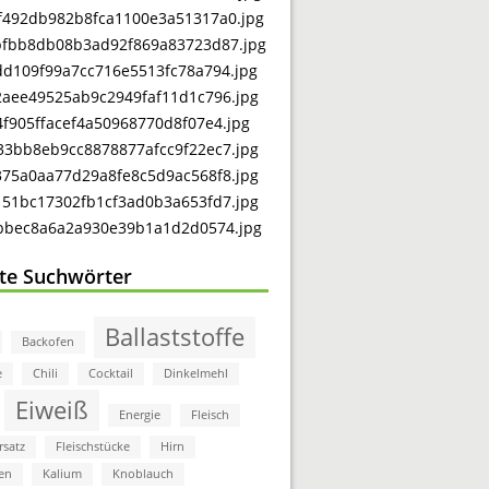
bte Suchwörter
Ballaststoffe
Backofen
e
Chili
Cocktail
Dinkelmehl
Eiweiß
Energie
Fleisch
rsatz
Fleischstücke
Hirn
en
Kalium
Knoblauch