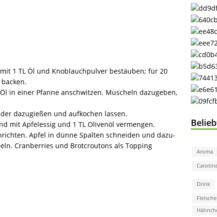
 mit 1 TL Öl und Knoblauchpulver bestäuben; für 20
 backen.
 Öl in einer Pfanne anschwitzen. Muscheln dazugeben,
Cider dazugießen und auf­kochen lassen.
Belie
und mit Apfelessig und 1 TL Olivenöl vermengen.
nrichten. Apfel in dünne Spalten schneiden und dazu­
eln. Cranberries und Brotcroutons als Topping
Aroma
Carotin
Drink
Fleische
Hähnch