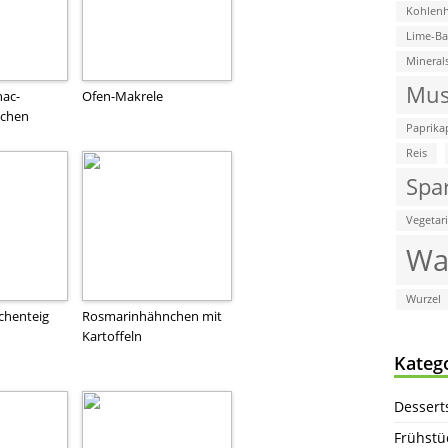
Kohlenh
Lime-B
Mineral
Mus
ac-
Ofen-Makrele
zchen
Paprika
Reis
Spa
Vegetar
Wa
Wurzel
chenteig
Rosmarinhähnchen mit
Kartoffeln
Kateg
Dessert
Frühstü