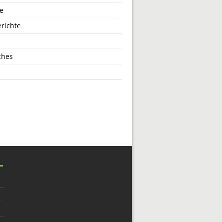
e
richte
ches