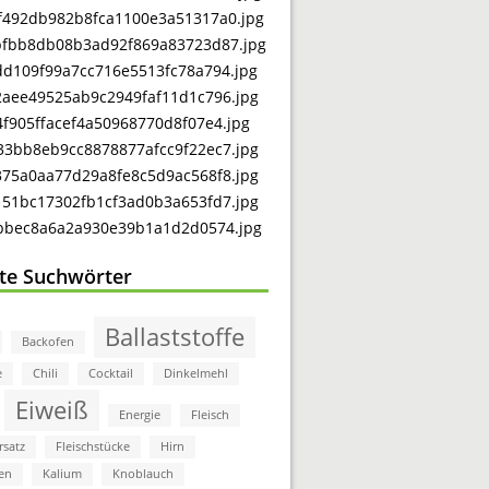
bte Suchwörter
Ballaststoffe
Backofen
e
Chili
Cocktail
Dinkelmehl
Eiweiß
Energie
Fleisch
rsatz
Fleischstücke
Hirn
en
Kalium
Knoblauch