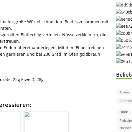
entimeter große Würfel schneiden. Beides zusammen mit
raten.
gerollten Blätterteig verteilen. Nüsse zerkleinern, die
berstreuen.
 die Enden übereinanderlegen. Mit dem Ei bestreichen.
en garnieren und bei 200 Grad im Ofen goldbraun
Belie
drate:
22g
Eiweiß:
28g
Aroma
Carotin
eressieren:
Drink
Fleische
Hähnch