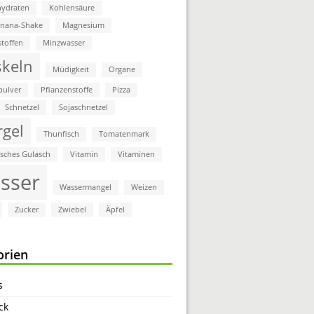
ydraten
Kohlensäure
anana-Shake
Magnesium
stoffen
Minzwasser
keln
Müdigkeit
Organe
pulver
Pflanzenstoffe
Pizza
Schnetzel
Sojaschnetzel
rgel
Thunfisch
Tomatenmark
isches Gulasch
Vitamin
Vitaminen
sser
Wassermangel
Weizen
Zucker
Zwiebel
Äpfel
orien
s
ck