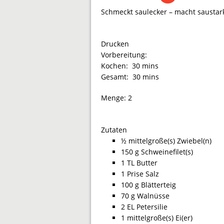
Schmeckt saulecker – macht saustar
Drucken
Vorbereitung:
Kochen:
30 mins
Gesamt:
30 mins
Menge:
2
Zutaten
½ mittelgroße(s) Zwiebel(n)
150 g Schweinefilet(s)
1 TL Butter
1 Prise Salz
100 g Blätterteig
70 g Walnüsse
2 EL Petersilie
1 mittelgroße(s) Ei(er)