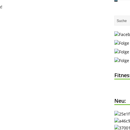
k!
Fitne
Neu: