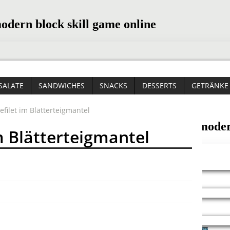
SALATE
SANDWICHES
SNACKS
DESSERTS
GETRÄNKE
filet im Blätterteigmantel
m Blätterteigmantel