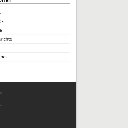
s
ck
e
richte
ches