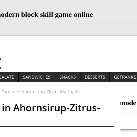
SALATE
SANDWICHES
SNACKS
DESSERTS
GETRÄNKE
e Forelle in Ahornsirup-Zitrus-Marinade
e in Ahornsirup-Zitrus-