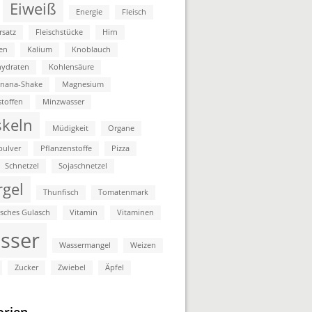
Eiweiß
Energie
Fleisch
rsatz
Fleischstücke
Hirn
en
Kalium
Knoblauch
ydraten
Kohlensäure
anana-Shake
Magnesium
stoffen
Minzwasser
keln
Müdigkeit
Organe
pulver
Pflanzenstoffe
Pizza
Schnetzel
Sojaschnetzel
rgel
Thunfisch
Tomatenmark
isches Gulasch
Vitamin
Vitaminen
sser
Wassermangel
Weizen
Zucker
Zwiebel
Äpfel
orien