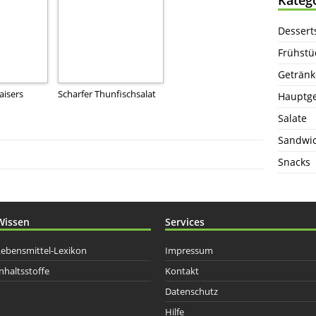
Dessert
Frühstü
Getränk
isers
Scharfer Thunfischsalat
Hauptge
Salate
Sandwi
Snacks
Wissen
Services
Lebensmittel-Lexikon
Impressum
nhaltsstoffe
Kontakt
Datenschutz
Hilfe