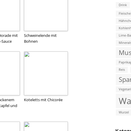
Drink
Fleische
Hähnch
Kohlenh
orade mit
Schweinelende mit
Lime-B
i-Sauce
Bohnen
Mineral
Mus
Paprika
Reis
Spa
Vegetar
Wa
backenem
Koteletts mit Chicorée
tapfel und
Wurzel
Kateg