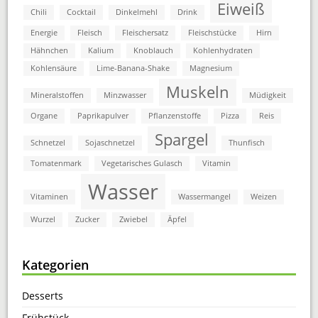
Eiweiß
Chili
Cocktail
Dinkelmehl
Drink
Energie
Fleisch
Fleischersatz
Fleischstücke
Hirn
Hähnchen
Kalium
Knoblauch
Kohlenhydraten
Kohlensäure
Lime-Banana-Shake
Magnesium
Muskeln
Mineralstoffen
Minzwasser
Müdigkeit
Organe
Paprikapulver
Pflanzenstoffe
Pizza
Reis
Spargel
Schnetzel
Sojaschnetzel
Thunfisch
Tomatenmark
Vegetarisches Gulasch
Vitamin
Wasser
Vitaminen
Wassermangel
Weizen
Wurzel
Zucker
Zwiebel
Äpfel
Kategorien
Desserts
Frühstück