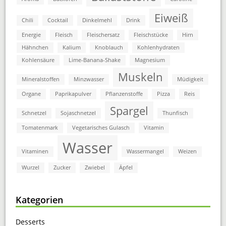
Eiweiß
Chili
Cocktail
Dinkelmehl
Drink
Energie
Fleisch
Fleischersatz
Fleischstücke
Hirn
Hähnchen
Kalium
Knoblauch
Kohlenhydraten
Kohlensäure
Lime-Banana-Shake
Magnesium
Muskeln
Mineralstoffen
Minzwasser
Müdigkeit
Organe
Paprikapulver
Pflanzenstoffe
Pizza
Reis
Spargel
Schnetzel
Sojaschnetzel
Thunfisch
Tomatenmark
Vegetarisches Gulasch
Vitamin
Wasser
Vitaminen
Wassermangel
Weizen
Wurzel
Zucker
Zwiebel
Äpfel
Kategorien
Desserts