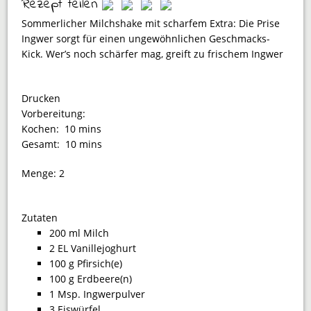
Rezept teilen
Sommerlicher Milchshake mit scharfem Extra: Die Prise
Ingwer sorgt für einen ungewöhnlichen Geschmacks-
Kick. Wer’s noch schärfer mag, greift zu frischem Ingwer
Drucken
Vorbereitung:
Kochen:
10 mins
Gesamt:
10 mins
Menge:
2
Zutaten
200 ml Milch
2 EL Vanillejoghurt
100 g Pfirsich(e)
100 g Erdbeere(n)
1 Msp. Ingwerpulver
3 Eiswürfel