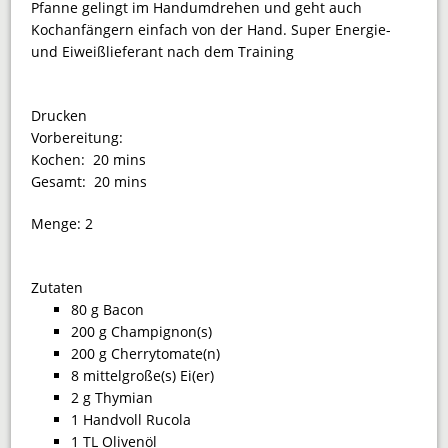
Pfanne gelingt im Handumdrehen und geht auch
Kochanfängern einfach von der Hand. Super Energie-
und Eiweißlieferant nach dem Training
Drucken
Vorbereitung:
Kochen:
20 mins
Gesamt:
20 mins
Menge:
2
Zutaten
80 g Bacon
200 g Champignon(s)
200 g Cherrytomate(n)
8 mittelgroße(s) Ei(er)
2 g Thymian
1 Handvoll Rucola
1 TL Olivenöl