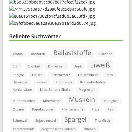
Beliebte Suchwörter
Ballaststoffe
Aroma
Backofen
Carotine
Eiweiß
Chili
Cocktail
Dinkelmehl
Drink
Energie
Fleisch
Fleischersatz
Fleischstücke
Hirn
Hähnchen
Kalium
Knoblauch
Kohlenhydraten
Kohlensäure
Lime-Banana-Shake
Magnesium
Muskeln
Mineralstoffen
Minzwasser
Müdigkeit
Organe
Paprikapulver
Pflanzenstoffe
Pizza
Reis
Spargel
Schnetzel
Sojaschnetzel
Thunfisch
Tomatenmark
Vegetarisches Gulasch
Vitamin