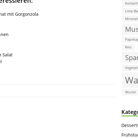
eressieren:
Kohlenh
Lime-B
nat mit Gorgonzola
Mineral
Mus
hnen
Paprika
Reis
m Salat
Spa
l
Vegetar
Wa
Wurzel
Kateg
Dessert
Frühstü