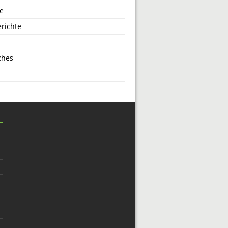
e
richte
ches