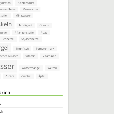
ydraten
Kohlensäure
anana-Shake
Magnesium
stoffen
Minzwasser
keln
Müdigkeit
Organe
pulver
Pflanzenstoffe
Pizza
Schnetzel
Sojaschnetzel
rgel
Thunfisch
Tomatenmark
isches Gulasch
Vitamin
Vitaminen
sser
Wassermangel
Weizen
Zucker
Zwiebel
Äpfel
orien
s
ck