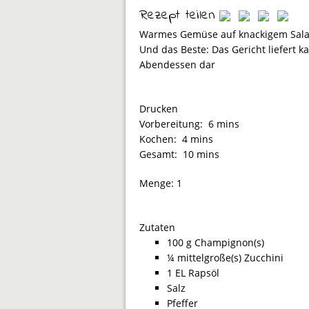
Rezept teilen
Warmes Gemüse auf knackigem Salatbe
Und das Beste: Das Gericht liefert k
Abendessen dar
Drucken
Vorbereitung:
6 mins
Kochen:
4 mins
Gesamt:
10 mins
Menge:
1
Zutaten
100 g Champignon(s)
¼ mittelgroße(s) Zucchini
1 EL Rapsöl
Salz
Pfeffer