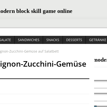
SALATE
SANDWICHES
SNACKS
DESSERTS
GETRÄNKE
non-Zucchini-Gemüse auf Salatbett
gnon-Zucchini-Gemüse