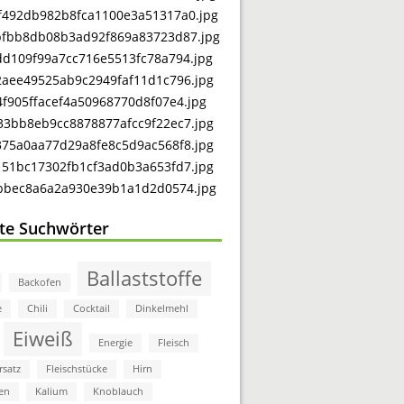
bte Suchwörter
Ballaststoffe
Backofen
e
Chili
Cocktail
Dinkelmehl
Eiweiß
Energie
Fleisch
rsatz
Fleischstücke
Hirn
en
Kalium
Knoblauch