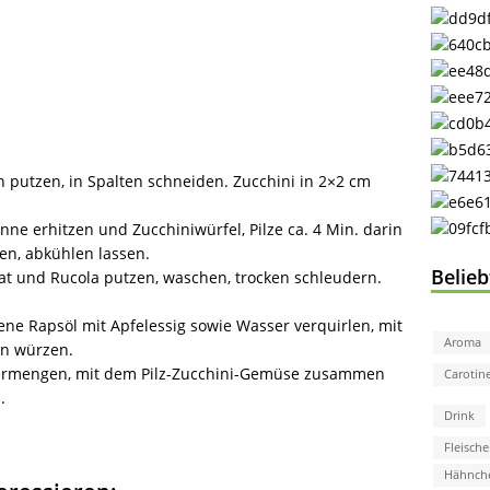
h putzen, in Spalten schneiden. Zucchini in 2×2 cm
anne erhitzen und Zucchiniwürfel, Pilze ca. 4 Min. darin
zen, abkühlen lassen.
Belie
lat und Rucola putzen, waschen, trocken schleudern.
ne Rapsöl mit Apfelessig sowie Wasser verquirlen, mit
Aroma
rn würzen.
vermengen, mit dem Pilz-Zucchini-Gemüse zusammen
Carotin
.
Drink
Fleische
Hähnch