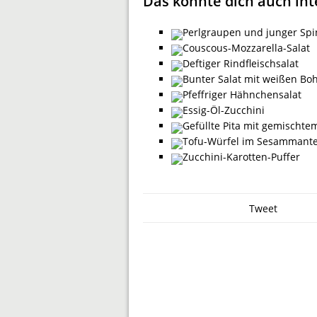
Das könnte dich auch int
Perlgraupen und junger Spi
Couscous-Mozzarella-Salat
Deftiger Rindfleischsalat
Bunter Salat mit weißen Bo
Pfeffriger Hähnchensalat
Essig-Öl-Zucchini
Gefüllte Pita mit gemischte
Tofu-Würfel im Sesammante
Zucchini-Karotten-Puffer
Tweet