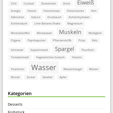
Eiweiß
Chili
Cocktail
Dinkelmehl
Drink
Energie
Fleisch
Fleischersatz
Fleischstücke
Hirn
Hähnchen
Kalium
Knoblauch
Kohlenhydraten
Kohlensäure
Lime-Banana-Shake
Magnesium
Muskeln
Mineralstoffen
Minzwasser
Müdigkeit
Organe
Paprikapulver
Pflanzenstoffe
Pizza
Reis
Spargel
Schnetzel
Sojaschnetzel
Thunfisch
Tomatenmark
Vegetarisches Gulasch
Vitamin
Wasser
Vitaminen
Wassermangel
Weizen
Wurzel
Zucker
Zwiebel
Äpfel
Kategorien
Desserts
Frühstück