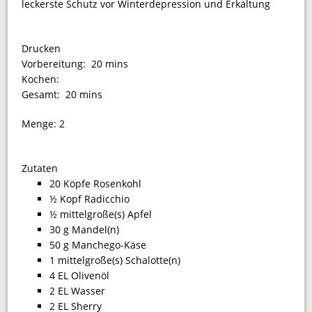
leckerste Schutz vor Winterdepression und Erkältung
Drucken
Vorbereitung:
20 mins
Kochen:
Gesamt:
20 mins
Menge:
2
Zutaten
20 Köpfe Rosenkohl
½ Kopf Radicchio
½ mittelgroße(s) Apfel
30 g Mandel(n)
50 g Manchego-Käse
1 mittelgroße(s) Schalotte(n)
4 EL Olivenöl
2 EL Wasser
2 EL Sherry