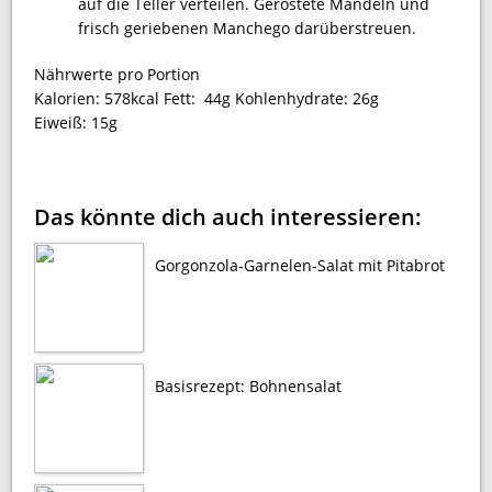
auf die Teller verteilen. Geröstete Mandeln und
frisch geriebenen Manchego darüberstreuen.
Nährwerte pro Portion
Kalorien:
578kcal
Fett:
44g
Kohlenhydrate:
26g
Eiweiß:
15g
Das könnte dich auch interessieren:
Gorgonzola-Garnelen-Salat mit Pitabrot
Basisrezept: Bohnensalat