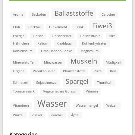
Ballaststoffe
Aroma
Backofen
Carotine
Eiweiß
Chili
Cocktail
Dinkelmehl
Drink
Energie
Fleisch
Fleischersatz
Fleischstücke
Hirn
Hähnchen
Kalium
Knoblauch
Kohlenhydraten
Kohlensäure
Lime-Banana-Shake
Magnesium
Muskeln
Mineralstoffen
Minzwasser
Müdigkeit
Organe
Paprikapulver
Pflanzenstoffe
Pizza
Reis
Spargel
Schnetzel
Sojaschnetzel
Thunfisch
Tomatenmark
Vegetarisches Gulasch
Vitamin
Wasser
Vitaminen
Wassermangel
Weizen
Wurzel
Zucker
Zwiebel
Äpfel
Kategorien