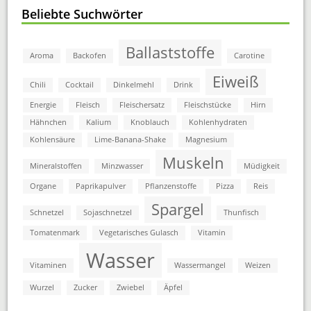
Beliebte Suchwörter
Ballaststoffe
Aroma
Backofen
Carotine
Eiweiß
Chili
Cocktail
Dinkelmehl
Drink
Energie
Fleisch
Fleischersatz
Fleischstücke
Hirn
Hähnchen
Kalium
Knoblauch
Kohlenhydraten
Kohlensäure
Lime-Banana-Shake
Magnesium
Muskeln
Mineralstoffen
Minzwasser
Müdigkeit
Organe
Paprikapulver
Pflanzenstoffe
Pizza
Reis
Spargel
Schnetzel
Sojaschnetzel
Thunfisch
Tomatenmark
Vegetarisches Gulasch
Vitamin
Wasser
Vitaminen
Wassermangel
Weizen
Wurzel
Zucker
Zwiebel
Äpfel