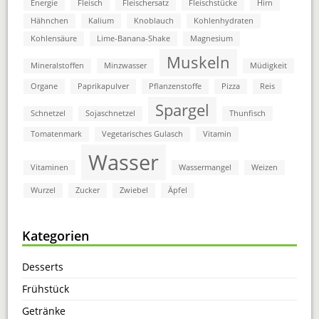
Energie
Fleisch
Fleischersatz
Fleischstücke
Hirn
Hähnchen
Kalium
Knoblauch
Kohlenhydraten
Kohlensäure
Lime-Banana-Shake
Magnesium
Muskeln
Mineralstoffen
Minzwasser
Müdigkeit
Organe
Paprikapulver
Pflanzenstoffe
Pizza
Reis
Spargel
Schnetzel
Sojaschnetzel
Thunfisch
Tomatenmark
Vegetarisches Gulasch
Vitamin
Wasser
Vitaminen
Wassermangel
Weizen
Wurzel
Zucker
Zwiebel
Äpfel
Kategorien
Desserts
Frühstück
Getränke