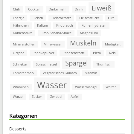
Eiweiß
Chili
Cocktail
Dinkelmehl
Drink
Energie
Fleisch
Fleischersatz
Fleischstücke
Hirn
Hähnchen
Kalium
Knoblauch
Kohlenhydraten
Kohlensäure
Lime-Banana-Shake
Magnesium
Muskeln
Mineralstoffen
Minzwasser
Müdigkeit
Organe
Paprikapulver
Pflanzenstoffe
Pizza
Reis
Spargel
Schnetzel
Sojaschnetzel
Thunfisch
Tomatenmark
Vegetarisches Gulasch
Vitamin
Wasser
Vitaminen
Wassermangel
Weizen
Wurzel
Zucker
Zwiebel
Äpfel
Kategorien
Desserts