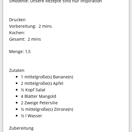
Smoothie: Unsere Rezepte sind nur Inspiration
Drucken
Vorbereitung:
2 mins
Kochen:
Gesamt:
2 mins
Menge:
1,5
Zutaten
1 mittelgroße(s) Banane(n)
2 mittelgroße(s) Apfel
½ Kopf Salat
4 Blätter Mangold
2 Zweige Petersilie
½ mittelgroße(s) Zitrone(n)
½ l Wasser
Zubereitung