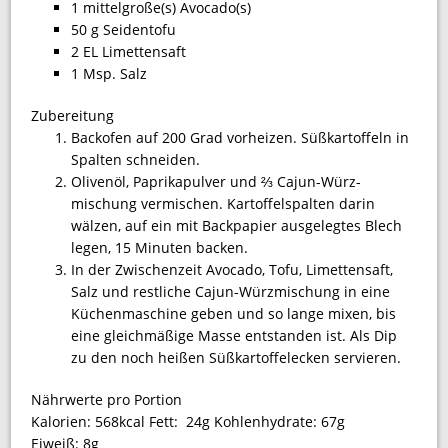
1 mittelgroße(s) Avocado(s)
50 g Seidentofu
2 EL Limettensaft
1 Msp. Salz
Zubereitung
Backofen auf 200 Grad vorheizen. Süßkartoffeln in
Spalten schneiden.
Olivenöl, Paprikapulver und ⅔ Cajun-Würz­
mischung vermischen. Kartoffelspalten darin
wälzen, auf ein mit Backpapier ausgelegtes Blech
legen, 15 Minuten backen.
In der Zwischenzeit Avocado, Tofu, Limettensaft,
Salz und restliche Cajun-Würz­mischung in eine
Küchenmaschine geben und so lange mixen, bis
eine gleich­mäßige Masse entstanden ist. Als Dip
zu den noch heißen Süßkartoffelecken servieren.
Nährwerte pro Portion
Kalorien:
568kcal
Fett:
24g
Kohlenhydrate:
67g
Eiweiß:
8g