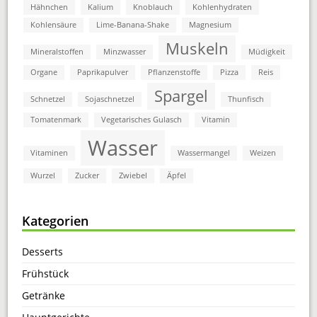
Hähnchen
Kalium
Knoblauch
Kohlenhydraten
Kohlensäure
Lime-Banana-Shake
Magnesium
Muskeln
Mineralstoffen
Minzwasser
Müdigkeit
Organe
Paprikapulver
Pflanzenstoffe
Pizza
Reis
Spargel
Schnetzel
Sojaschnetzel
Thunfisch
Tomatenmark
Vegetarisches Gulasch
Vitamin
Wasser
Vitaminen
Wassermangel
Weizen
Wurzel
Zucker
Zwiebel
Äpfel
Kategorien
Desserts
Frühstück
Getränke